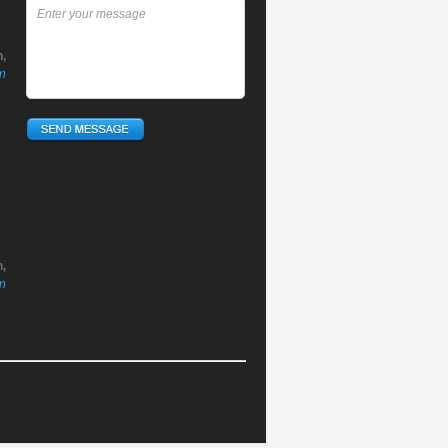
,
m
,
m