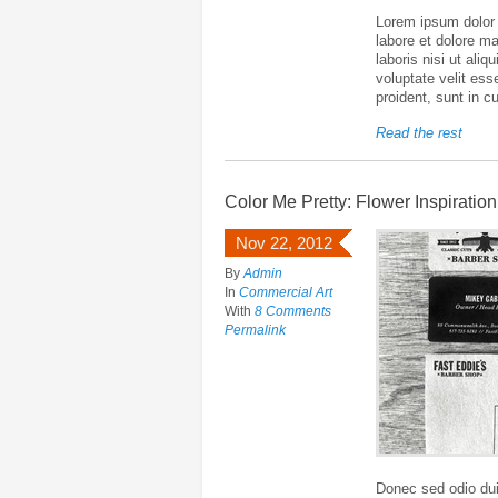
Lorem ipsum dolor s
labore et dolore m
laboris nisi ut ali
voluptate velit ess
proident, sunt in c
Read the rest
Color Me Pretty: Flower Inspiration
Nov 22, 2012
By
Admin
In
Commercial Art
With
8 Comments
Permalink
Donec sed odio dui