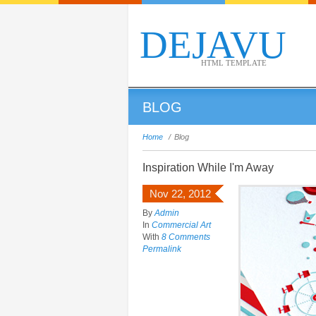
DEJAVU
HTML TEMPLATE
BLOG
Home
/
Blog
Inspiration While I'm Away
Nov 22, 2012
By
Admin
In
Commercial Art
With
8 Comments
Permalink