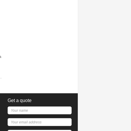
a
Get a quote