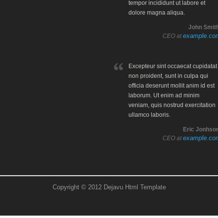
tempor incididunt ut labore et
dolore magna aliqua.
John Smith
example.co
CEO at
Excepteur sint occaecat cupidatat
non proident, sunt in culpa qui
officia deserunt mollit anim id est
laborum. Ut enim ad minim
veniam, quis nostrud exercitation
ullamco laboris.
Eric Jonhson
example.co
CEO at
Copyright © 2012 Dejavu Html Template