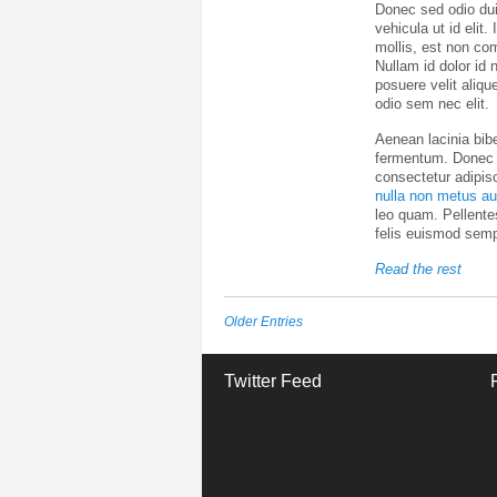
Donec sed odio dui. 
vehicula ut id elit
mollis, est non com
Nullam id dolor id 
posuere velit alique
odio sem nec elit.
Aenean lacinia bib
fermentum. Donec i
consectetur adipisc
nulla non metus auc
leo quam. Pellente
felis euismod semp
Read the rest
Older Entries
Twitter Feed