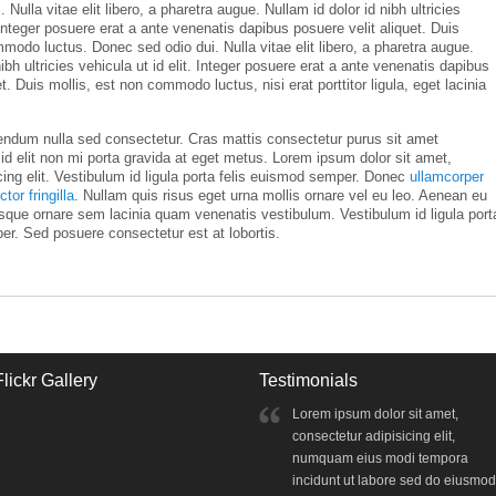
Nulla vitae elit libero, a pharetra augue. Nullam id dolor id nibh ultricies
. Integer posuere erat a ante venenatis dapibus posuere velit aliquet. Duis
modo luctus. Donec sed odio dui. Nulla vitae elit libero, a pharetra augue.
nibh ultricies vehicula ut id elit. Integer posuere erat a ante venenatis dapibus
t. Duis mollis, est non commodo luctus, nisi erat porttitor ligula, eget lacinia
endum nulla sed consectetur. Cras mattis consectetur purus sit amet
d elit non mi porta gravida at eget metus. Lorem ipsum dolor sit amet,
ing elit. Vestibulum id ligula porta felis euismod semper. Donec
ullamcorper
tor fringilla
. Nullam quis risus eget urna mollis ornare vel eu leo. Aenean eu
sque ornare sem lacinia quam venenatis vestibulum. Vestibulum id ligula port
er. Sed posuere consectetur est at lobortis.
Flickr Gallery
Testimonials
Lorem ipsum dolor sit amet,
consectetur adipisicing elit,
numquam eius modi tempora
incidunt ut labore sed do eiusmod