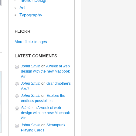
Interior Design
Art
Typography
FLICKR
More flickr images
LATEST COMMENTS
Johm Smith
on
A week of web
design with the new Macbook
Air
Johm Smith
on
Grandmother's
Axe?
Johm Smith
on
Explore the
endless possibilities
Admin
on
A week of web
design with the new Macbook
Air
Johm Smith
on
Steampunk
Playing Cards