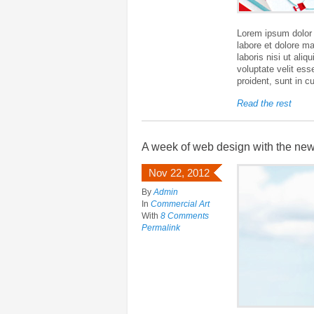
Lorem ipsum dolor s
labore et dolore m
laboris nisi ut ali
voluptate velit ess
proident, sunt in c
Read the rest
A week of web design with the ne
Nov 22, 2012
By
Admin
In
Commercial Art
With
8 Comments
Permalink