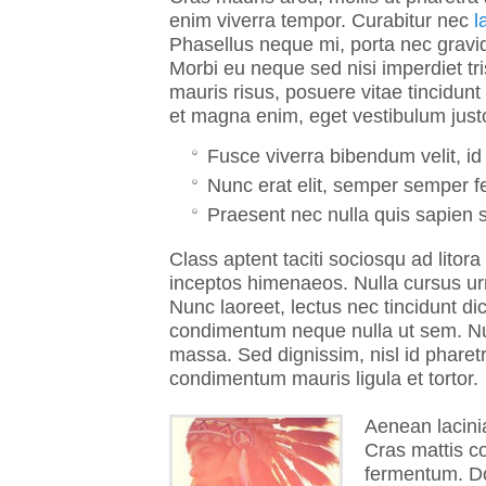
enim viverra tempor. Curabitur nec
l
Phasellus neque mi, porta nec gravid
Morbi eu neque sed nisi imperdiet tr
mauris risus, posuere vitae tincidunt
et magna enim, eget vestibulum just
Fusce viverra bibendum velit, id 
Nunc erat elit, semper semper f
Praesent nec nulla quis sapien 
Class aptent taciti sociosqu ad litor
inceptos himenaeos. Nulla cursus urn
Nunc laoreet, lectus nec tincidunt di
condimentum neque nulla ut sem. Null
massa. Sed dignissim, nisl id pharetra
condimentum mauris ligula et tortor.
Aenean lacini
Cras mattis c
fermentum. Don