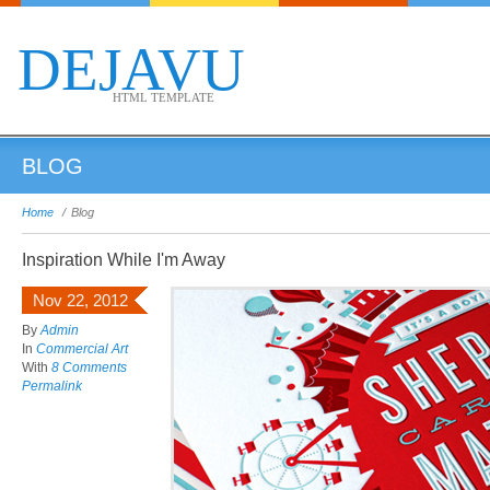
DEJAVU
HTML TEMPLATE
BLOG
Home
/
Blog
Inspiration While I'm Away
Nov 22, 2012
By
Admin
In
Commercial Art
With
8 Comments
Permalink