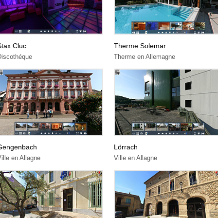
Stax Cluc
Therme Solemar
Discothéque
Therme en Allemagne
Gengenbach
Lörrach
ille en Allagne
Ville en Allagne