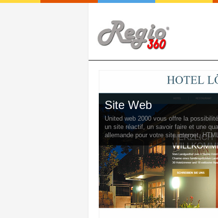
Regio360
Augmentez votre attractivité et votre cli
à notre produit novateur Régio 360