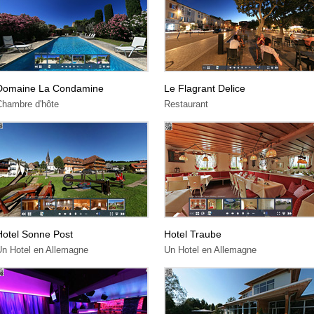
Domaine La Condamine
Le Flagrant Delice
Chambre d'hôte
Restaurant
Hotel Sonne Post
Hotel Traube
Un Hotel en Allemagne
Un Hotel en Allemagne